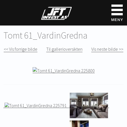
Tomt 61_VardinGredna
<< Vis forrige bilde
Til gallerioversikten
Vis neste bilde >>