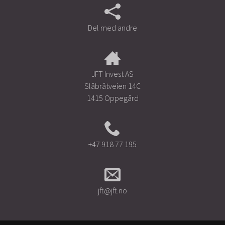
Del med andre
JFT Invest AS
Slåbråtveien 14C
1415 Oppegård
+47 918 77 195
jft@jft.no