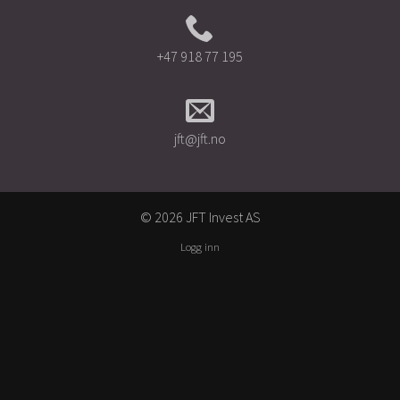
+47 918 77 195
jft@jft.no
© 2026 JFT Invest AS
Logg inn