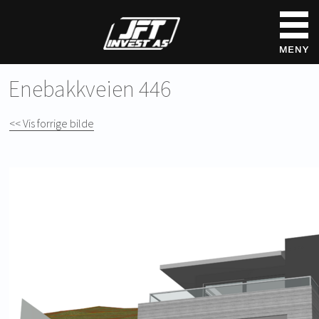
Enebakkveien 446
<< Vis forrige bilde