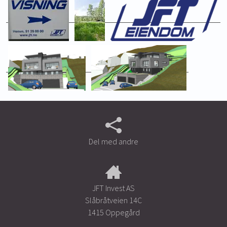
Del med andre
JFT Invest AS
Slåbråtveien 14C
1415 Oppegård